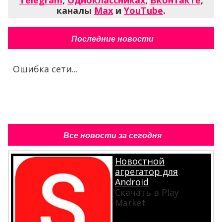
Telegram
,
Одноклассниках
,
Вконтакте
,
каналы
Max
и
YouTube
.
Последние новости
Ошибка сети...
Все новости за сегодня
Новостной
агрегатор для
Android
Скачать в Play
Market