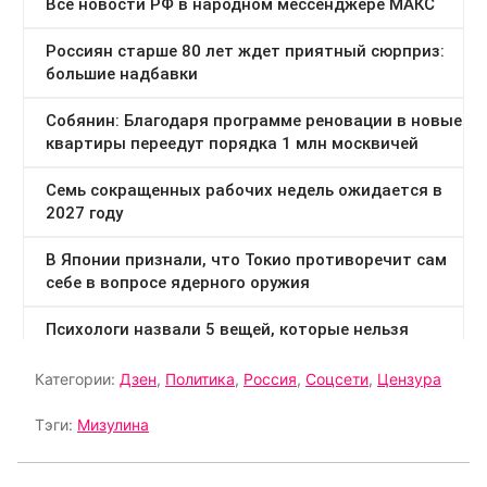
Категории:
Дзен
,
Политика
,
Россия
,
Соцсети
,
Цензура
Тэги:
Мизулина