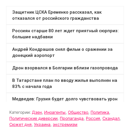
Категории:
Дзен
,
Иноагенты
,
Общество
,
Политика
,
Политические диверсии
,
Пропаганда
,
Россия
,
Скандал
,
Сюжет дня
,
Украина
,
экстремизм