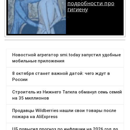
подробности про
гигиену
.