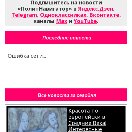
Подпишитесь на новости
«ПолитНавигатор» в
Яндекс.Дзен
,
Telegram
,
Одноклассниках
,
Вконтакте
,
каналы
Max
и
YouTube
.
Последние новости
Ошибка сети...
Все новости за сегодня
Красота по-
европейски в
Средние Века!
Интересные