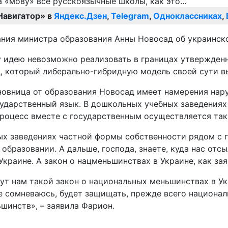
Навигатор» в
Яндекс.Дзен
,
Telegram
,
Одноклассниках
,
ния министра образования Анны Новосад об украинско
у идею невозможно реализовать в границах утвержденн
, который либерально-гибридную модель своей сути вы
чиновница от образования Новосад имеет намерения нар
ударственный язык. В дошкольных учебных заведениях
роцесс вместе с государственным осуществляется так
ых заведениях частной формы собственности рядом с
бразовании. А дальше, господа, знаете, куда нас отсы
краине. А закон о нацменьшинствах в Украине, как зая
ишут нам такой закон о национальных меньшинствах в У
е сомневаюсь, будет защищать, прежде всего национал
шинств», – заявила Фарион.