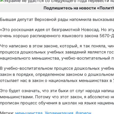
Подпишитесь на новости «Полит
Бывшая депутат Верховной рады напомнила высказыва
«Это роскошная идея от безграмотной Новосад. Но эт
очень хорошо распиаренного языкового закона 5670-Д
Что написано в этом законе, который, я так поняла, 
процесса дошкольных учебных заведений является гос
национального меньшинства, учебно-воспитательный п
В учебно-воспитательном процессе дошкольных учебн
закон в порядке, определенном законом о дошкольном о
отсылает нас в закон о национальных меньшинствах в У
Это будет означать, что эти быки от слуг народа нап
меньшинствами. Потому что этот закон, я абсолютно н
прописан процесс обучения в школах на языке нацмень
Метки:
меньшинства
,
Украинизация
,
Фарион