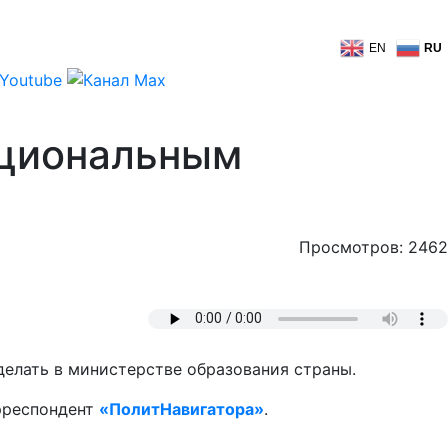
EN
RU
ациональным
Просмотров: 2462
делать в министерстве образования страны.
орреспондент
«ПолитНавигатора»
.