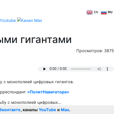
EN
RU
ыми гигантами
Просмотров: 3875
у с монополией цифровых гигантов.
орреспондент
«ПолитНавигатора»
Вконтакте
, каналы
YouTube
и
Max
.