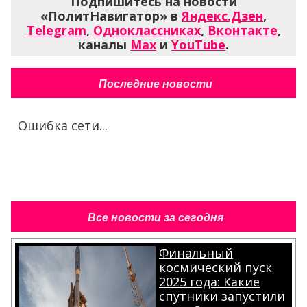
Подпишитесь на новости
«ПолитНавигатор» в
Яндекс.Дзен
,
Telegram
,
Одноклассниках
,
Вконтакте
,
каналы
Max
и
YouTube
.
Последние новости
Ошибка сети...
Все новости за сегодня
Финальный
космический пуск
2025 года: Какие
спутники запустили