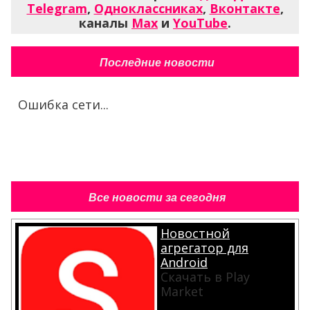
Telegram
,
Одноклассниках
,
Вконтакте
,
каналы
Max
и
YouTube
.
Последние новости
Ошибка сети...
Все новости за сегодня
Новостной
агрегатор для
Android
Скачать в Play
Market