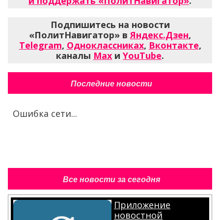
и поддержать «ПолитНавигатор»
.
Подпишитесь на новости
«ПолитНавигатор» в
Яндекс.Дзен
,
Telegram
,
Одноклассниках
,
Вконтакте
,
каналы
Max
и
YouTube
.
Последние новости
Ошибка сети...
Все новости за сегодня
Приложение
новостной