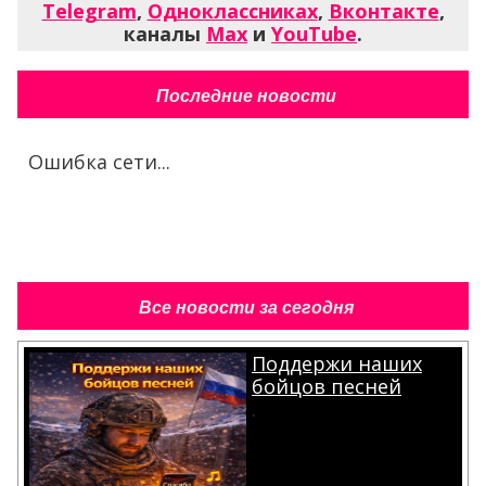
Telegram
,
Одноклассниках
,
Вконтакте
,
каналы
Max
и
YouTube
.
Последние новости
Ошибка сети...
Все новости за сегодня
Поддержи наших
бойцов песней
.