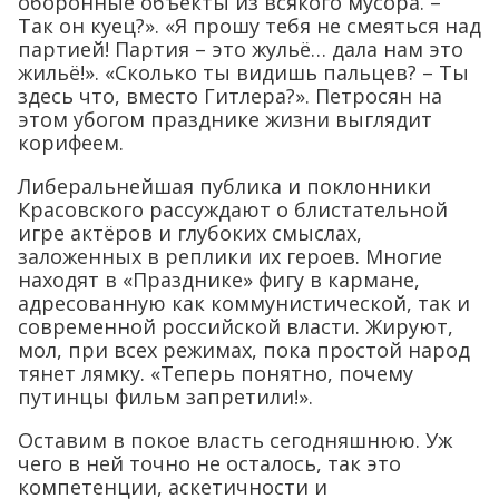
оборонные объекты из всякого мусора. –
Так он куец?». «Я прошу тебя не смеяться над
партией! Партия – это жульё… дала нам это
жильё!». «Сколько ты видишь пальцев? – Ты
здесь что, вместо Гитлера?». Петросян на
этом убогом празднике жизни выглядит
корифеем.
Либеральнейшая публика и поклонники
Красовского рассуждают о блистательной
игре актёров и глубоких смыслах,
заложенных в реплики их героев. Многие
находят в «Празднике» фигу в кармане,
адресованную как коммунистической, так и
современной российской власти. Жируют,
мол, при всех режимах, пока простой народ
тянет лямку. «Теперь понятно, почему
путинцы фильм запретили!».
Оставим в покое власть сегодняшнюю. Уж
чего в ней точно не осталось, так это
компетенции, аскетичности и