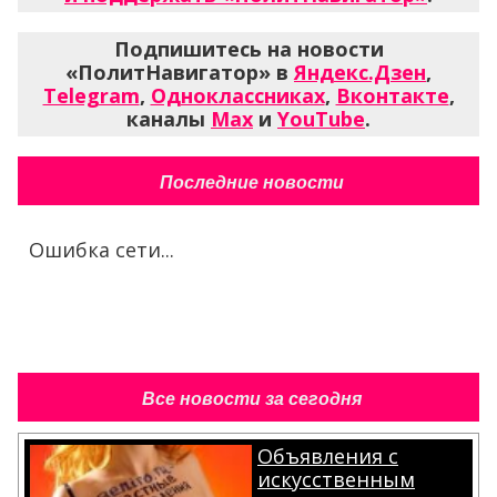
Подпишитесь на новости
«ПолитНавигатор» в
Яндекс.Дзен
,
Telegram
,
Одноклассниках
,
Вконтакте
,
каналы
Max
и
YouTube
.
Последние новости
Ошибка сети...
Все новости за сегодня
Объявления с
искусственным