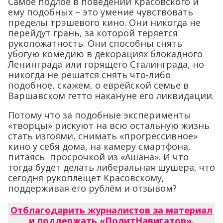
Самое подлое в поведении Красовского и
ему подобных – это умение чувствовать
пределы трэшевого кино. Они никогда не
перейдут грань, за которой теряется
рукопожатность. Они способны снять
убогую комедию в декорациях блокадного
Ленинграда или горящего Сталинграда, но
никогда не решатся снять что-либо
подобное, скажем, о еврейской семье в
Варшавском гетто накануне его ликвидации.
Потому что за подобные эксперименты
«творцы» рискуют на всю остальную жизнь
стать изгоями, снимать «прогрессивное»
кино у себя дома, на камеру смартфона,
питаясь просрочкой из «Ашана». И что
тогда будет делать либеральная шушера, что
сегодня рукоплещет Красовскому,
поддерживая его рублём и отзывом?
Отблагодарить журналистов за материал
и поддержать «ПолитНавигатор»
.