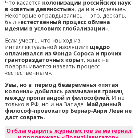
Что касается
колонизации российских наук
в «святые девяностые»
, да и в «нулевые».
Некоторые оправдывались – это, дескать,
был «
естественный процесс обмена
идеями в условиях глобализации
».
Если учесть, что «выход из
интеллектуальной изоляции»
щедро
оплачивался из Фонда Сороса и прочих
грантораздаточных корыт
, язык не
поворачивается назвать процесс
«естественным».
Увы, но в период безвременья «пятая
колонна» добилась размывания границ
между пропагандой и философией
. И не
только в РФ, но и на Западе.
Майданный
философ-провокатор Бернар-Анри Леви не
даст соврать.
Отблагодарить журналистов за материал
и поддержать «ПолитНавигатор»
.