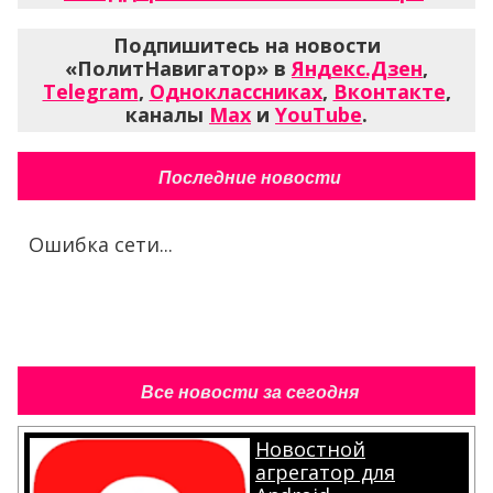
Подпишитесь на новости
«ПолитНавигатор» в
Яндекс.Дзен
,
Telegram
,
Одноклассниках
,
Вконтакте
,
каналы
Max
и
YouTube
.
Последние новости
Ошибка сети...
Все новости за сегодня
Новостной
агрегатор для