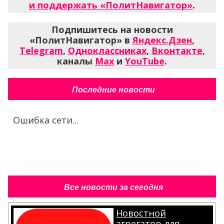
и поддержать «ПолитНавигатор»
.
Подпишитесь на новости
«ПолитНавигатор» в
Яндекс.Дзен
,
Telegram
,
Одноклассниках
,
Вконтакте
,
каналы
Max
и
YouTube
.
Последние новости
Ошибка сети...
Все новости за сегодня
Новостной
агрегатор для