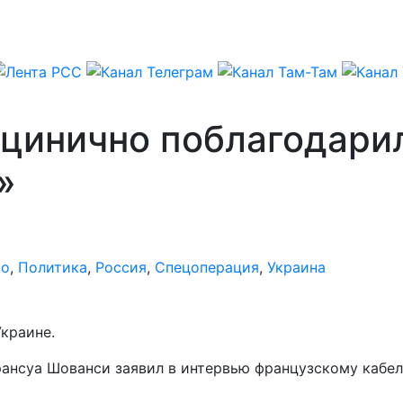
цинично поблагодарил
»
во
,
Политика
,
Россия
,
Спецоперация
,
Украина
краине.
рансуа Шованси заявил в интервью французскому кабел