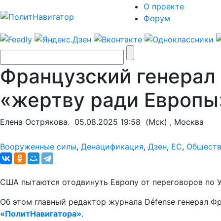
О проекте
Форум
Французский генерал 
«жертву ради Европы
Елена Острякова.
05.08.2025 19:58
(Мск) , Москва
Вооруженные силы
,
Денацификация
,
Дзен
,
ЕС
,
Общест
США пытаются отодвинуть Европу от переговоров по У
Об этом главный редактор журнала Défense генерал Ф
«ПолитНавигатора»
.