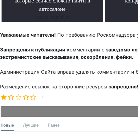
которые сейчас сложно найти в
конф
автосалоне
Читать подробнее
Уважаемые читатели!
По требованию Роскомнадзора 
Запрещены к публикации
комментарии с
заведомо л
экстремистские высказывания, оскорбления, фейки.
Администрация Сайта вправе удалять комментарии и 
Размещение ссылок на сторонние ресурсы
запрещено
/
1
1
Новые
Лучшие
Ранее