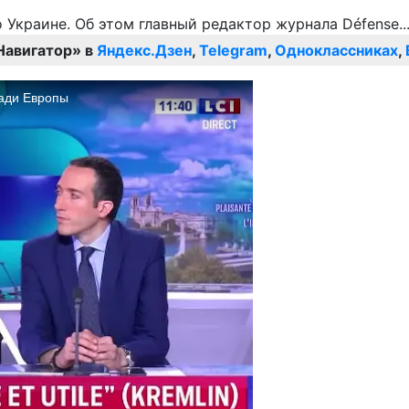
Навигатор» в
Яндекс.Дзен
,
Telegram
,
Одноклассниках
,