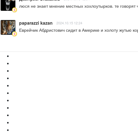
люся не знает мнение местных хохлоутырков. те говорят 
paparazzi kazan
2024.10.15 12:24
Еврейчик Абдристович сидит в Америке и холоту жутью ко