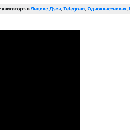
Навигатор» в
Яндекс.Дзен
,
Telegram
,
Одноклассниках
,