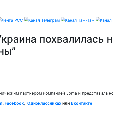
краина похвалилась н
ны”
хническим партнером компанией Joma и представила н
am
,
Facebook
,
Одноклассниках
или
Вконтакте