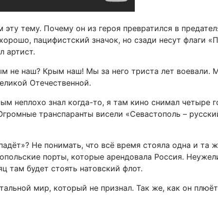
 эту тему. Почему он из героя превратился в предателя
ё хорошо, пацифистский значок, но сзади несут флаги «
л артист.
 не наш? Крым наш! Мы за него триста лет воевали. 
 Великой Отечественной.
рым неплохо знал когда-то, я там кино снимал четыре г
 Огромные транспаранты висели «Севастополь – русский
ападёт»? Не понимать, что всё время стояла одна и та
опольские порты, которые арендовала Россия. Неужели 
яц там будет стоять натовский флот.
альной мир, который не признал. Так же, как он плюёт 