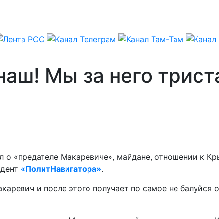
наш! Мы за него трист
л о «предателе Макаревиче», майдане, отношении к Кр
ндент
«ПолитНавигатора»
.
каревич и после этого получает по самое не балуйся о