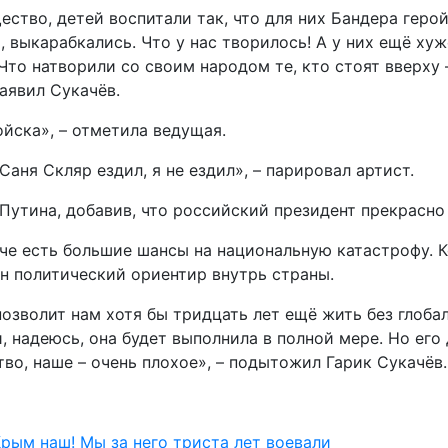
ство, детей воспитали так, что для них Бандера герой
 выкарабкались. Что у нас творилось! А у них ещё хуж
 Что натворили со своим народом те, кто стоят вверху
аявил Сукачёв.
ойска», – отметила ведущая.
аня Скляр ездил, я не ездил», – парировал артист.
 Путина, добавив, что российский президент прекрасно 
аче есть большие шансы на национальную катастрофу. К
ен политический ориентир внутрь страны.
позволит нам хотя бы тридцать лет ещё жить без глоб
и, надеюсь, она будет выполнила в полной мере. Но ег
во, наше – очень плохое», – подытожил Гарик Сукачёв.
Крым наш! Мы за него триста лет воевали