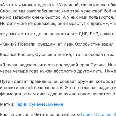
«А что мы можем сделать с Украиной, где выросло обще
Сколько мы выкарабкивались из этой чеченской бойни,
но их загасили очень быстро. А у них ими пользуются.
Но детям же не докажешь, они вырастут с врагом», – з
«Ну, мы же тоже делов наворотили – ДНР, ЛНР, наши в
«Каких? Поехали, съездим, а? Иван Охлобыстин ездил, С
Касаясь России, Сукачёв отметил, что голосовал не за
«Я очень надеюсь, что это последний срок Путина. Ин
через четыре года нужен абсолютно другой путь. Нуж
Путин делает правильно, он создаёт оружие, которое 
и политической безопасности. Это его главная задача 
формации. И нам очень давно нужно новое правительст
Метки:
Гарик Сукачев
,
мнение
English version :: Читать на английском
Гарик Сукачёв: 