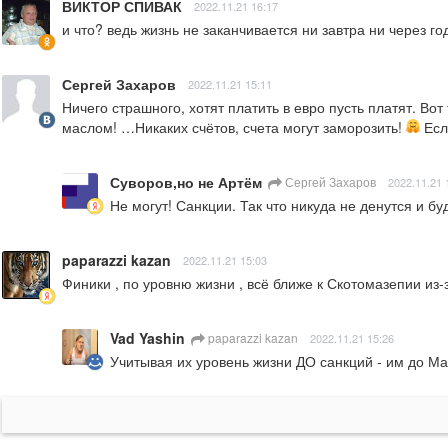
ВИКТОР СПИВАК
2022.11.21 16:17
и что? ведь жизнь не заканчивается ни завтра ни через го
Сергей Захаров
2022.11.21 15:11
Ничего страшного, хотят платить в евро пусть платят. В
маслом! …Никаких счётов, счета могут заморозить! 
 Ес
Суворов,но не Артём
Сергей Захаров
2022.11.21 
Не могут! Санкции. Так что никуда не денутся и бу
paparazzi kazan
2022.11.21 15:03
Финики , по уровню жизни , всё ближе к Скотомазепии из-
Vad Yashin
paparazzi kazan
2022.11.21 15:26
Учитывая их уровень жизни ДО санкций - им до Маз