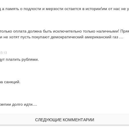
д а память о подлости и мерзости остается в истории!им от нас не у
от только оплата должна быть исключительно только наличными! Пр
ли не хотят пусть покупают демократический американский газ …
15:13
дут платить рублями.
за санкций.
епии долго идти....
СЛЕДУЮЩИЕ КОММЕНТАРИИ