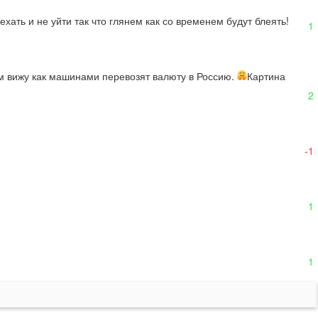
ехать и не уйти так что глянем как со временем будут блеять!
1
ям вижу как машинами перевозят валюту в Россию. 
Картина 
2
-1
1
1