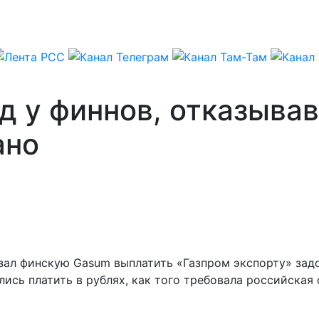
д у финнов, отказыва
ано
ал финскую Gasum выплатить «Газпром экспорту» задо
ись платить в рублях, как того требовала российская 