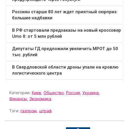
Категории:
Киев
,
Общество
,
Россия
,
Украина
,
Финансы
,
Экономика
Тэги:
газпром
,
штраф