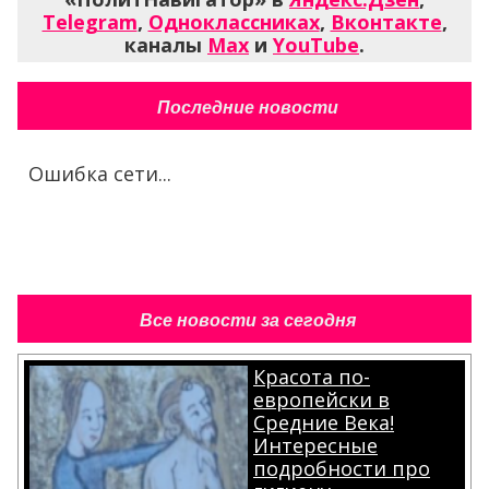
Telegram
,
Одноклассниках
,
Вконтакте
,
каналы
Max
и
YouTube
.
Последние новости
Ошибка сети...
Все новости за сегодня
Красота по-
европейски в
Средние Века!
Интересные
подробности про