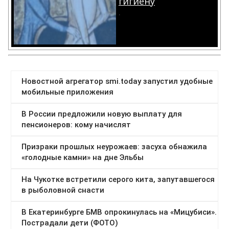
гигиену
.