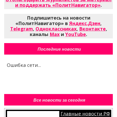
и поддержать «ПолитНавигатор»
.
Подпишитесь на новости
«ПолитНавигатор» в
Яндекс.Дзен
,
Telegram
,
Одноклассниках
,
Вконтакте
,
каналы
Max
и
YouTube
.
Последние новости
Ошибка сети...
Все новости за сегодня
Главные новости РФ