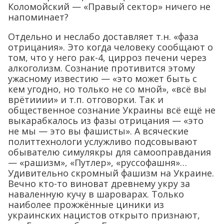
Коломойский — «Правый сектор» ничего не
напоминает?
Отдельно и неслабо доставляет т.н. «фаза
отрицания». Это когда человеку сообщают о
том, что у него рак-4, цирроз печени через
алкоголизм. Сознание противится этому
ужасному известию — «это может быть с
кем угодно, но только не со мной», «всё вы
врётииии» и т.п. отговорки. Так и
общественное сознание Украины всё ещё не
выкарабкалось из фазы отрицания — «это
не мы — это вы фашисты». А всяческие
политтехнологи услужливо подсовывают
обывателю симулякры для самооправдания
— «рашизм», «Путлер», «руссофашня»…
Удивительно скромный фашизм на Украине.
Вечно кто-то виноват древнему укру за
наваленную кучу в шароварах. Только
наиболее прожжённые циники из
украинских нацистов открыто признают,