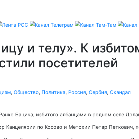
ицу и телу». К избит
стили посетителей
цизм
,
Общество
,
Политика
,
Россия
,
Сербия
,
Скандал
Ранко Бацича, избитого албанцами в родном селе Дола
ор Канцелярии по Косово и Метохии Петар Петкович, 