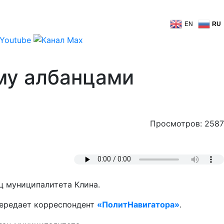
EN
RU
ому албанцами
Просмотров: 2587
ц муниципалитета Клина.
передает корреспондент
«ПолитНавигатора»
.