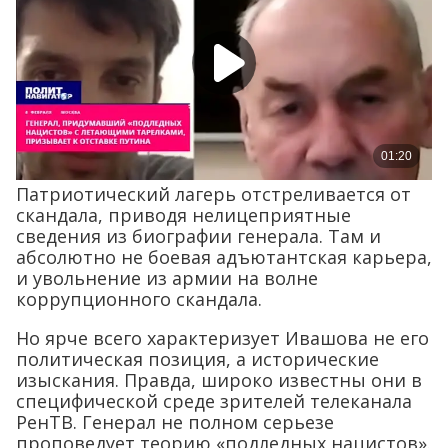
Патриотический лагерь отстреливается от
скандала, приводя нелицеприятные
сведения из биографии генерала. Там и
абсолютно не боевая адъютантская карьера,
и увольнение из армии на волне
коррупционного скандала.
Но ярче всего характеризует Ивашова не его
политическая позиция, а исторические
изыскания. Правда, широко известны они в
специфической среде зрителей телеканала
РенТВ. Генерал не полном серьезе
проповедует теорию «подледных нацистов».