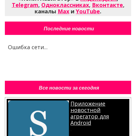
Telegram
,
Одноклассниках
,
Вконтакте
,
каналы
Max
и
YouTube
.
Последние новости
Ошибка сети...
Все новости за сегодня
Приложение
новостной
агрегатор для
Android
.