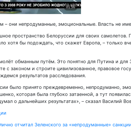
 – они непродуманные, эмоциональные. Власть не имее
шное пространство Белоруссии для своих самолетов. 
ыло хотя бы подождать, что скажет Европа, – только в
амолёт обманным путём. Это понятно для Путина и для 
е с законом и строите цивилизованное, правовое госуд
ождемся результатов расследования.
сии было принято преждевременно, непродуманно, эмоц
шенко, которая была глубоко затаенной, а тут появила
думал о дальнейших результатах», – сказал Василий Вов
ции
лично отчитал Зеленского за «непродуманные» санкци