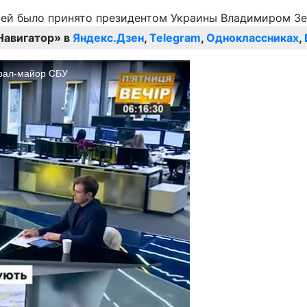
Навигатор» в
Яндекс.Дзен
,
Telegram
,
Одноклассниках
,