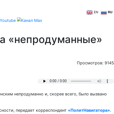
EN
RU
за «непродуманные»
Просмотров: 9145
ским непродуманно и, скорее всего, было вызвано
асности, передает корреспондент
«ПолитНавигатора»
.