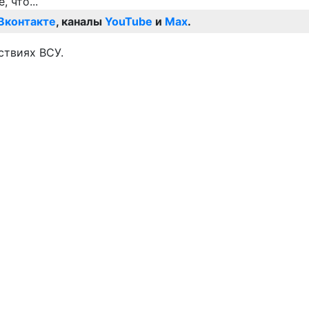
Вконтакте
, каналы
YouTube
и
Max
.
ствиях ВСУ.