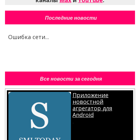
каналы
Max
и
YouTube
.
Последние новости
Ошибка сети...
Все новости за сегодня
Приложение
новостной
агрегатор для
Android
.