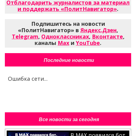
Отблагодарить журналистов за материал
и поддержать «ПолитНавигатор»
.
Подпишитесь на новости
«ПолитНавигатор» в
Яндекс.Дзен
,
Telegram
,
Одноклассниках
,
Вконтакте
,
каналы
Max
и
YouTube
.
Последние новости
Ошибка сети...
Все новости за сегодня
В MAX появился бот,