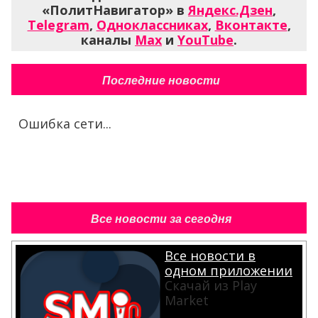
«ПолитНавигатор» в
Яндекс.Дзен
,
Telegram
,
Одноклассниках
,
Вконтакте
,
каналы
Max
и
YouTube
.
Последние новости
Ошибка сети...
Все новости за сегодня
Все новости в
одном приложении
Скачай из Play
Market