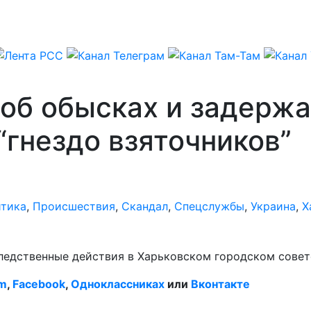
об обысках и задержа
“гнездо взяточников”
тика
,
Происшествия
,
Скандал
,
Спецслужбы
,
Украина
,
Х
едственные действия в Харьковском городском совете
am
,
Facebook
,
Одноклассниках
или
Вконтакте