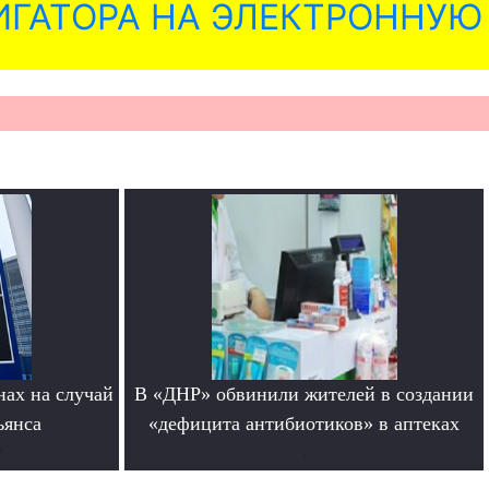
ГАТОРА НА ЭЛЕКТРОННУЮ
нах на случай
В «ДНР» обвинили жителей в создании
ьянса
«дефицита антибиотиков» в аптеках
е
.