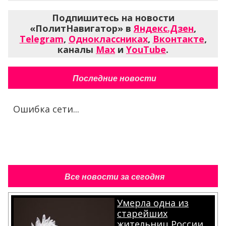
Подпишитесь на новости
«ПолитНавигатор» в
Яндекс.Дзен
,
Telegram
,
Одноклассниках
,
Вконтакте
,
каналы
Max
и
YouTube
.
Последние новости
Ошибка сети...
Все новости за сегодня
Умерла одна из
старейших
жительниц России