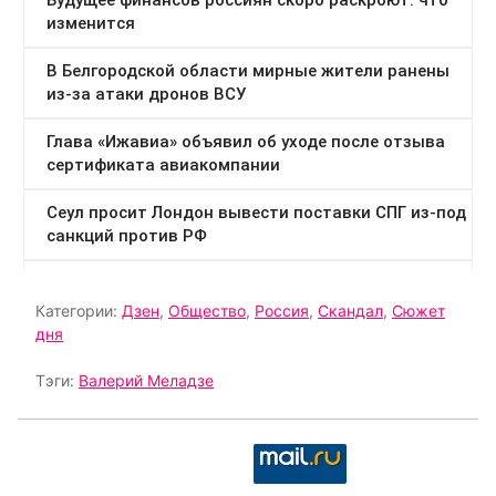
Категории:
Дзен
,
Общество
,
Россия
,
Скандал
,
Сюжет
дня
Тэги:
Валерий Меладзе