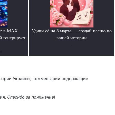
и: в MAX
Удиви её на 8 марта — создай песню по
й генерирует
вашей истории
.
ты
тории Украины, комментарии содержащие
ния.
Спасибо за понимание!