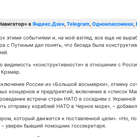
Навигатор» в
Яндекс.Дзен
,
Telegram
,
Одноклассниках
,
 этими событиями и, на мой взгляд, все еще не выраб
ра с Путиным дал понять, что беседа была конструкти
ией.
ую видимость «конструктивности» в отношении с Росс
 Крэмер.
сключение России из «Большой восьмерки», отмену со
ых концернов и предприятий, включение в «список Ма
 проведение встречи стран НАТО в соседнем с Украино
ь отправку кораблей НАТО в Черное море», – добавил
ом, который движется к поставленной цели». «Но, по 
, – уверен бывший помощник госсекретаря.