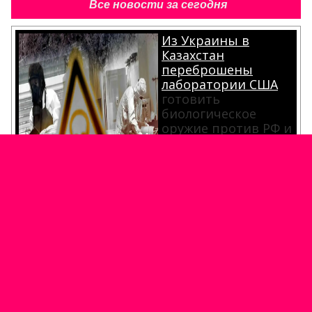
Все новости за сегодня
Из Украины в
Казахстан
переброшены
лаборатории США
готовить
биологическое
оружие против РФ и
Китая