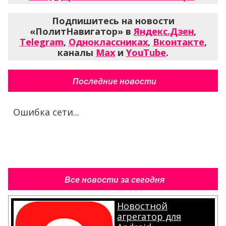
Подпишитесь на новости
«ПолитНавигатор» в
Яндекс.Дзен
,
Telegram
,
Одноклассниках
,
Вконтакте
,
каналы
Max
и
YouTube
.
Последние новости
Ошибка сети...
Все новости за сегодня
Новостной
агрегатор для