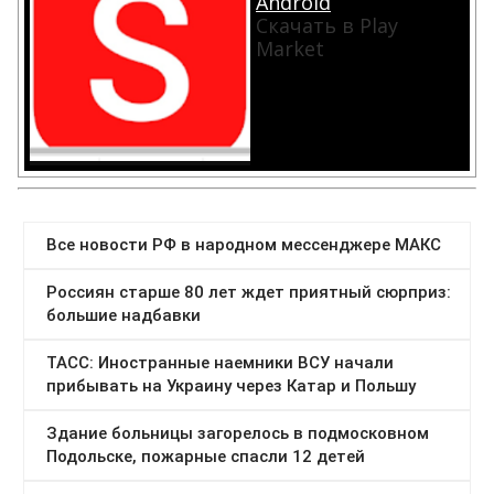
Android
Скачать в Play
Market