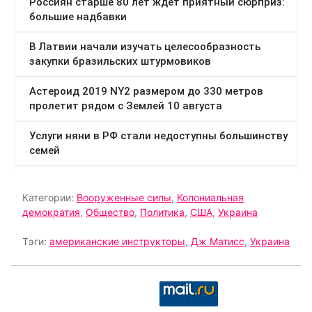
Категории:
Вооруженные силы
,
Колониальная
демократия
,
Общество
,
Политика
,
США
,
Украина
Тэги:
американские инструкторы
,
Дж Матисс
,
Украина