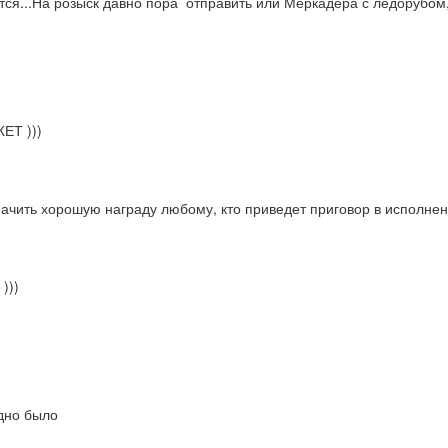
чется...На розыск давно пора  отправить или Меркадера с ледорубом
ЕТ )))
значить хорошую награду любому, кто приведет приговор в исполне
)))
адно было