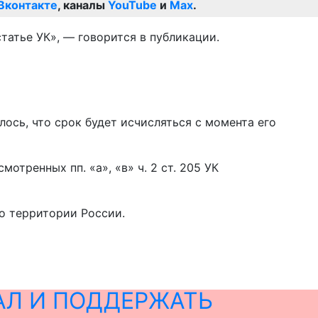
Вконтакте
, каналы
YouTube
и
Max
.
татье УК», — говорится в публикации.
ось, что срок будет исчисляться с момента его
тренных пп. «а», «в» ч. 2 ст. 205 УК
по территории России.
АЛ И ПОДДЕРЖАТЬ