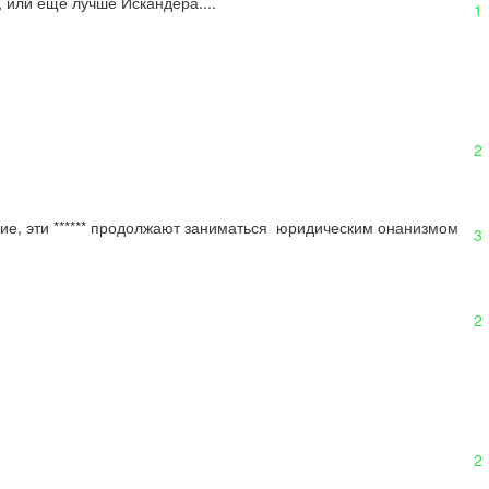
, или еще лучше Искандера....
1
2
ние, эти ****** продолжают заниматься  юридическим онанизмом
3
2
2