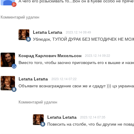
А чего его розыскивать то...Вон он в Куеве особо не пря
Комментарий удален
Lеrаnа Lеrаnа
2023.12.14 09:49
Ублюдок, ТУПОЙ ДУРАК БЕЗ МЕТОДИЧЕК НЕ МОЖ
Конрад Карлович Михельсон
2023.12.14 09:22
Вместо того, чтобы заочно приговорить его к вышке и на
Lеrаnа Lеrаnа
2023.12.14 07:22
Объявите вознаграждение свои же и сдадут ))) цэ украина 
Комментарий удален
Lеrаnа Lеrаnа
2023.12.14 07:35
Повесить на столбе, что бы другим не пов