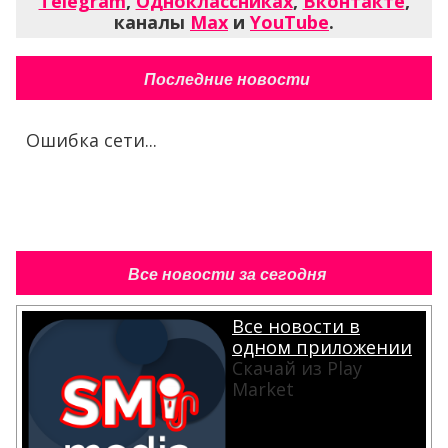
Telegram
,
Одноклассниках
,
Вконтакте
,
каналы
Max
и
YouTube
.
Последние новости
Ошибка сети...
Все новости за сегодня
Все новости в
одном приложении
Скачай из Play
Market