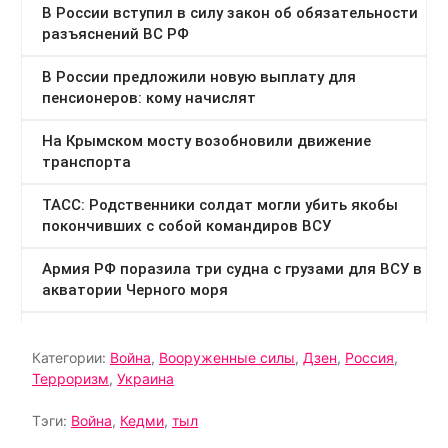
Категории:
Война
,
Вооруженные силы
,
Дзен
,
Россия
,
Терроризм
,
Украина
Тэги:
Война
,
Кедми
,
тыл