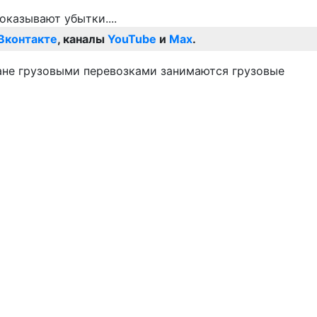
Вконтакте
, каналы
YouTube
и
Max
.
тране грузовыми перевозками занимаются грузовые