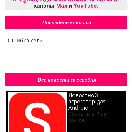
каналы
Max
и
YouTube
.
Последние новости
Ошибка сети...
Все новости за сегодня
Новостной
агрегатор для
Android
Скачать в Play
Market