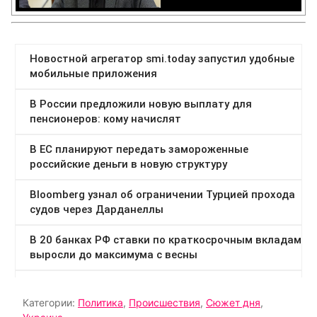
Категории:
Политика
,
Происшествия
,
Сюжет дня
,