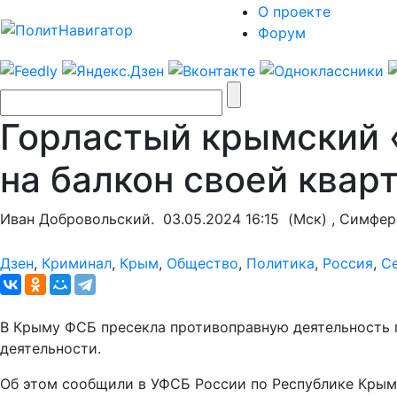
О проекте
Форум
Горластый крымский 
на балкон своей квар
Иван Добровольский.
03.05.2024 16:15
(Мск) , Симфер
Дзен
,
Криминал
,
Крым
,
Общество
,
Политика
,
Россия
,
С
В Крыму ФСБ пресекла противоправную деятельность 
деятельности.
Об этом сообщили в УФСБ России по Республике Крым