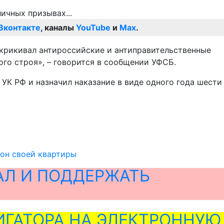
Вконтакте
, каналы
YouTube
и
Max
.
выкрикивал антироссийские и антиправительственные
го строя», – говорится в сообщении УФСБ.
УК РФ и назначил наказание в виде одного года шести
кон своей квартиры
АЛ И ПОДДЕРЖАТЬ
ГАТОРА НА ЭЛЕКТРОННУЮ