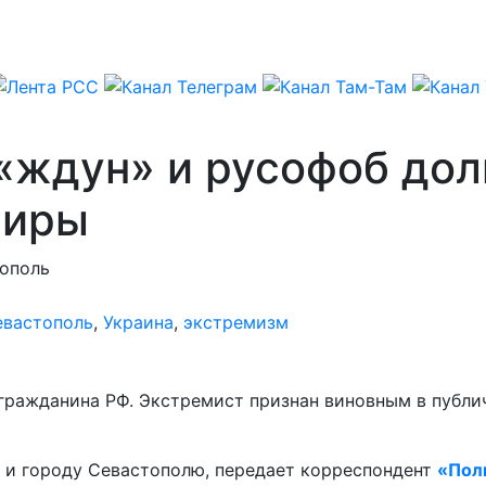
«ждун» и русофоб дол
тиры
ополь
евастополь
,
Украина
,
экстремизм
гражданина РФ. Экстремист признан виновным в публ
 и городу Севастополю, передает корреспондент
«Пол