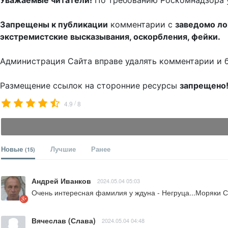
Уважаемые читатели!
По требованию Роскомнадзора 
Запрещены к публикации
комментарии с
заведомо л
экстремистские высказывания, оскорбления, фейки.
Администрация Сайта вправе удалять комментарии и 
Размещение ссылок на сторонние ресурсы
запрещено
/
4.9
8
Новые
Лучшие
Ранее
(15)
Андрей Иванков
2024.05.04 05:03
Очень интересная фамилия у ждуна - Негруца...Моряки С
Вячеслав (Слава)
2024.05.04 04:48