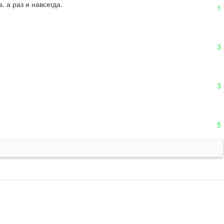
 а раз и навсегда.
1
3
3
5