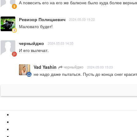
А повесить его на его же балконе было куда более верным
Ревизор Полицаевич
2024.05.03 19:22
Маловато будет!
черныйджо
2024.05.03 14:35
И его вылечат.
Vad Yashin
черныйджо
2024.05.03 15:23
не надо даже пытаться. Пусть до конца снег красит.