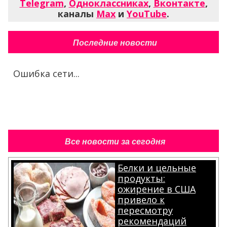
Telegram
,
Одноклассниках
,
Вконтакте
,
каналы
Max
и
YouTube
.
Последние новости
Ошибка сети...
Все новости за сегодня
Белки и цельные
продукты:
ожирение в США
привело к
пересмотру
рекомендаций