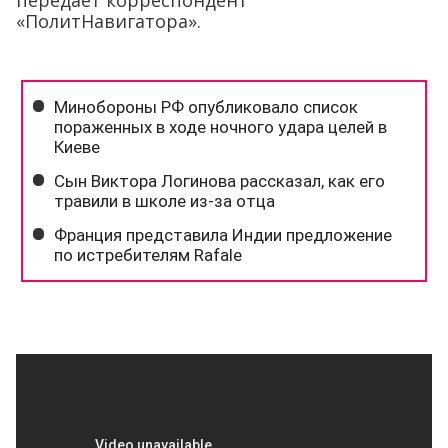
передаёт корреспондент
«ПолитНавигатора».