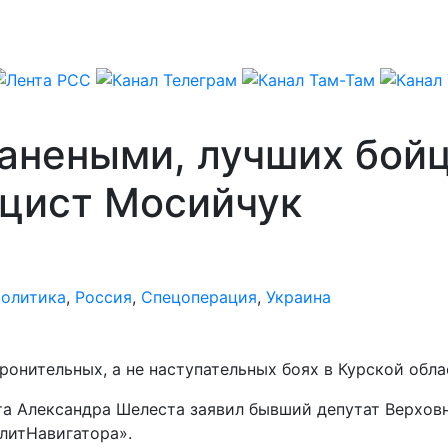
анеными, лучших бойц
ацист Мосийчук
олитика
,
Россия
,
Спецоперация
,
Украина
онительных, а не наступательных боях в Курской обла
та Александра Шелеста заявил бывший депутат Верховн
литНавигатора».