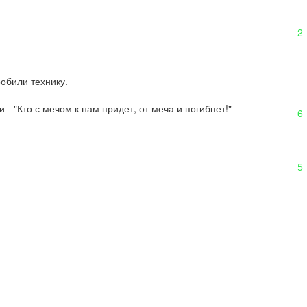
2
обили технику.

 - "Кто с мечом к нам придет, от меча и погибнет!"
6
5