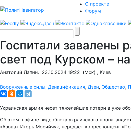
О проекте
Форум
Госпитали завалены р
свет под Курском – н
Анатолий Лапин.
23.10.2024 19:22
(Мск) , Киев
Вооруженные силы
,
Денацификация
,
Дзен
,
Общество
,
П
Украинская армия несет тяжелейшие потери в уже обор
Об этом в эфире видеоблога украинского пропагандис
«Азова» Игорь Мосийчук, передаёт корреспондент «По