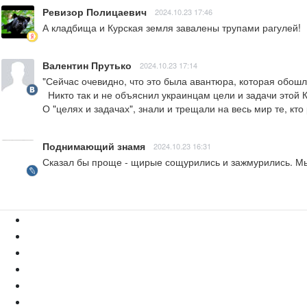
Ревизор Полицаевич
2024.10.23 17:46
А кладбища и Курская земля завалены трупами рагулей!
Валентин Прутько
2024.10.23 17:14
"Сейчас очевидно, что это была авантюра, которая обошл
  Никто так и не объяснил украинцам цели и задачи этой Курской авантюры", - Мосийчук.

О "целях и задачах", знали и трещали на весь мир те, кто
Поднимающий знамя
2024.10.23 16:31
Сказал бы проще - щирые сощурились и зажмурились. М