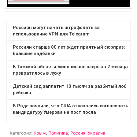
Категории:
Крым
,
Политика
,
Россия
,
Украина