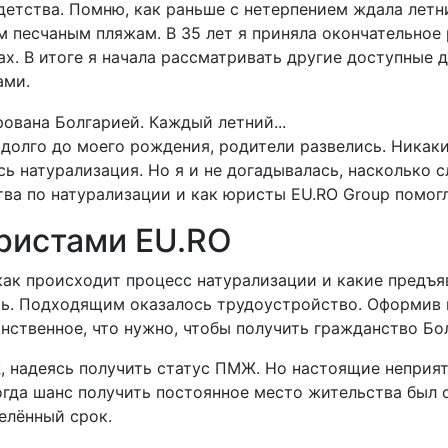
етства. Помню, как раньше с нетерпением ждала летни
 песчаным пляжам. В 35 лет я приняла окончательное
х. В итоге я начала рассматривать другие доступные 
ами.
задолго до моего рождения, родители развелись. Ника
ь натурализация. Но я и не догадывалась, насколько 
ва по натурализации и как юристы EU.RO Group помогл
ристами EU.RO
как происходит процесс натурализации и какие предъ
ь. Подходящим оказалось трудоустройство. Оформив в
инственное, что нужно, чтобы получить гражданство Бо
, надеясь получить статус ПМЖ. Но настоящие неприят
гда шанс получить постоянное место жительства был с
елённый срок.